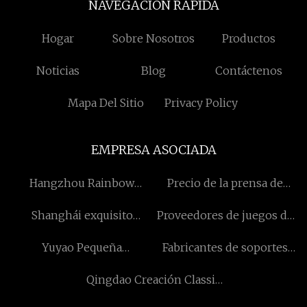
NAVEGACION RAPIDA
Hogar
Sobre Nosotros
Productos
Noticias
Blog
Contáctenos
Mapa Del Sitio
Privacy Policy
EMPRESA ASOCIADA
Hangzhou Rainbow
Precio de la prensa de
Importación y Exportación
impresión flexográfica
Shanghái exquisito
Proveedores de juegos de
Co., Ltd
Bioquímica compañía,
3 piezas.
Yuyao Pequeña
Fabricantes de soportes
Limitado
capitalización Hogar
para sacos de boxeo y
Qingdao Creación Classic
Productos Co., Ltd.
bolas de velocidad de
Vidrio Co., Ltd
China