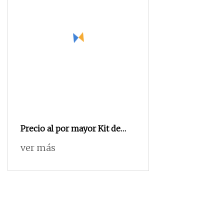
Precio al por mayor Kit de
matrices contorneadas
ver más
seccionales dentales Sistema
completo con anillo de
sujeción de cuña Forcep
Bandas de matriz Stick