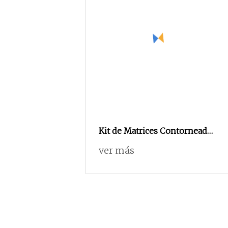
Kit de Matrices Contorneadas
Seccionales Dentales que
ver más
Contiene Anillo de Sujeción
de Cuñas de Bandas Metrix