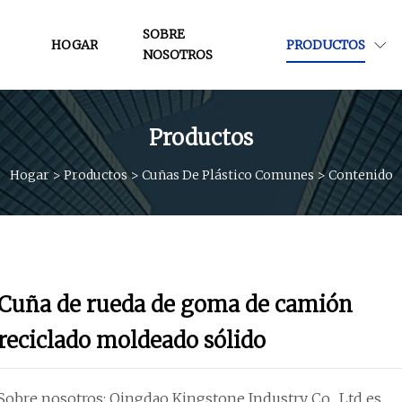
SOBRE
HOGAR
PRODUCTOS
NOSOTROS
Productos
Hogar
>
Productos
>
Cuñas De Plástico Comunes
>
Contenido
Cuña de rueda de goma de camión
reciclado moldeado sólido
Sobre nosotros: Qingdao Kingstone Industry Co., Ltd es