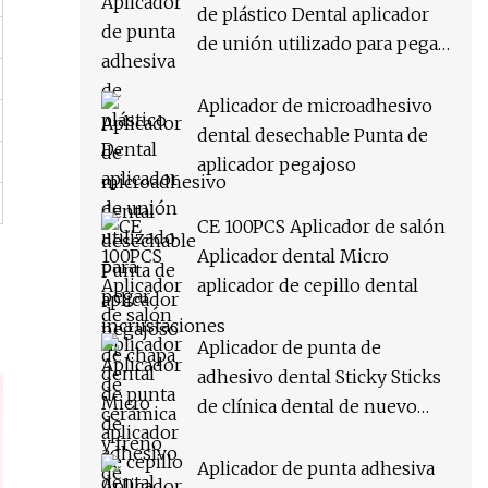
de plástico Dental aplicador
de unión utilizado para pegar
incrustaciones de chapa de
cerámica y freno de
Aplicador de microadhesivo
ortodoncia
dental desechable Punta de
aplicador pegajoso
CE 100PCS Aplicador de salón
Aplicador dental Micro
aplicador de cepillo dental
Aplicador de punta de
adhesivo dental Sticky Sticks
de clínica dental de nuevo
producto
Aplicador de punta adhesiva