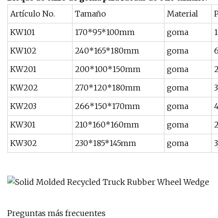
Artículo No.
Tamaño
Material
KW101
170*95*100mm
goma
1
KW102
240*165*180mm
goma
6
KW201
200*100*150mm
goma
2
KW202
270*120*180mm
goma
3
KW203
266*150*170mm
goma
4
KW301
210*160*160mm
goma
2
KW302
230*185*145mm
goma
3
Preguntas más frecuentes