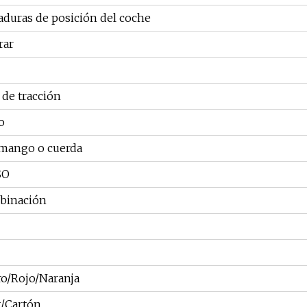
aduras de posición del coche
rar
 de tracción
o
mango o cuerda
SO
binación
o/Rojo/Naranja
t/Cartón