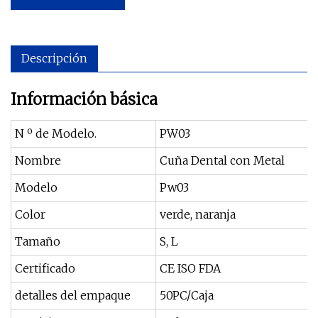
Descripción
Información básica
N º de Modelo.
PW03
Nombre
Cuña Dental con Metal
Modelo
Pw03
Color
verde, naranja
Tamaño
S, L
Certificado
CE ISO FDA
detalles del empaque
50PC/Caja